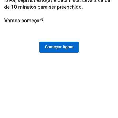
favor, seja honesto(a) e detalhista. Levará cerca 
de 
10 minutos
 para ser preenchido.
Vamos começar?
Começar Agora